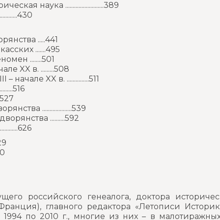
ука ..........................389
........430
нства .....441
ких .......495
н ........501
XX в. .........508
ле XX в. ...............511
......516
...527
 ....................539
янства ..........592
........626
629
.630
щего российского генеалога, доктора историческ
ранция), главного редактора «Летописи Историк
1994 по 2010 г., многие из них – в малотиражных