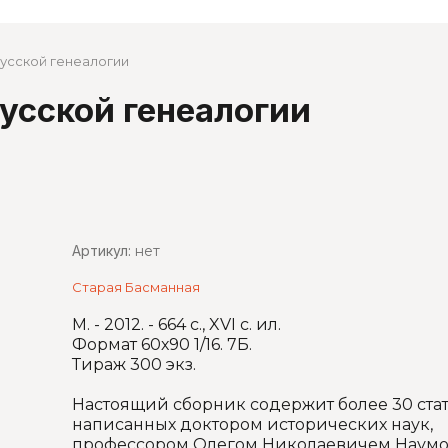
русской генеалогии
рафия
русской генеалогии
Артикул:
нет
. Критика.
Старая Басманная
М. - 2012. - 664 с., XVI с. ил.
Формат 60х90 1/16. 7Б.
Тираж 300 экз.
Настоящий сборник содержит более 30 стат
написанных доктором исторических наук,
профессором Олегом Николаевичем Наумо