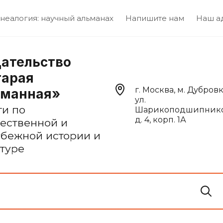
неалогия: научный альманах
Напишите нам
Наш а
ательство
тарая
г. Москва, м. Дубровк
сманная»
ул.
ги по
Шарикоподшипнико
д. 4, корп. 1А
чественной и
убежной истории и
ьтуре