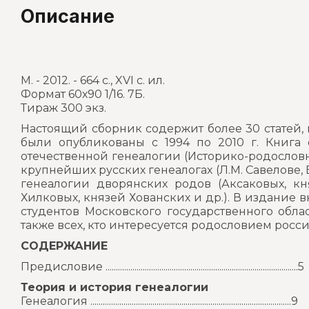
Описание
М. - 2012. - 664 с., XVI с. ил.
Формат 60х90 1/16. 7Б.
Тираж 300 экз.
Настоящий сборник содержит более 30 статей
были опубликованы с 1994 по 2010 г. Книга
отечественной генеалогии (Историко-родословн
крупнейших русских генеалогах (Л.М. Савелове, В.
генеалогии дворянских родов (Аксаковых, кн
Хилковых, князей Хованских и др.). В издание
студентов Московского государственного облас
также всех, кто интересуется родословием росс
СОДЕРЖАНИЕ
Предисловие .............................................................................................5
Теория и история генеалогии
Генеалогия .................................................................................................9