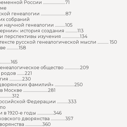
сии ..........................71
еме
 .............................87
ких собраний
чной генеалогии ............105
: история создания ..............113
пективы изучения .....................134
е русской генеалогической мысли ............. 150
.........158
.......165
гическое общество ..................209
ов .........221
...........230
их фамилий» .......................250
.........................281
........312
йской Федерации .............333
 по
 годы ...................346
го дворянства .................357
 ....................360