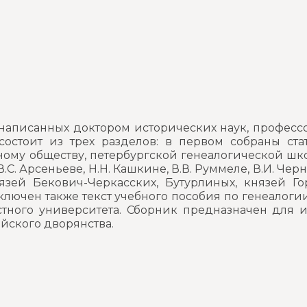
, написанных доктором исторических наук, профес
 состоит из трех разделов: в первом собраны с
ому обществу, петербургской генеалогической школе
С. Арсеньеве, Н.Н. Кашкине, В.В. Руммеле, В.И. Черноп
язей Бекович-Черкасских, Бутурлиных, князей Гор
 включен также текст учебного пособия по генеалог
тного университета. Сборник предназначен для ис
ийского дворянства.