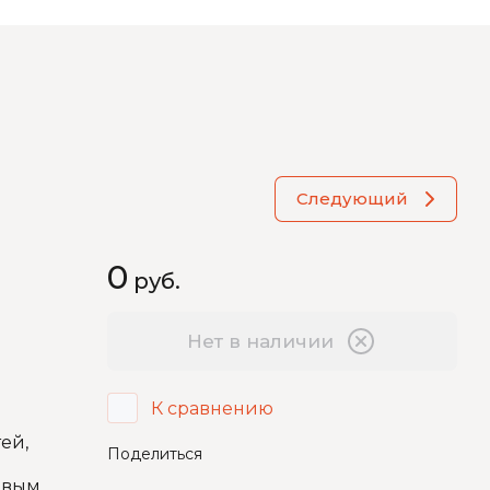
Следующий
0
руб.
Топ книг со скидкой 20%
Нет в наличии
Новая подборка электронных книг для
детей и взрослых со скидкой!
К сравнению
ей,
Поделиться
вым,