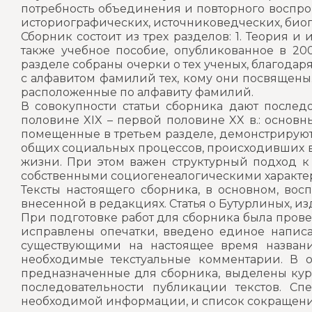
потребность объединения и повторного воспро
историографических, источниковедческих, биог
Сборник состоит из трех разделов: 1. Теория 
также учебное пособие, опубликованное в 2007
разделе собраны очерки о тех ученых, благодар
с алфавитом фамилий тех, кому они посвящены.
расположенные по алфавиту фамилий.
В совокупности статьи сборника дают после
половине XIX – первой половине XX в.: основ
помещенные в третьем разделе, демонстрируют 
общих социальных процессов, происходивших в
жизни. При этом важен структурный подход к 
собственными социогенеалогическими характе
Тексты настоящего сборника, в основном, вос
внесенной в редакциях. Статья о Бутурлиных, и
При подготовке работ для сборника была прове
исправлены опечатки, введено единое написа
существующими на настоящее время названи
необходимые текстуальные комментарии. В о
предназначенные для сборника, выделены курс
последовательности публикации текстов. С
необходимой информации, и список сокращени