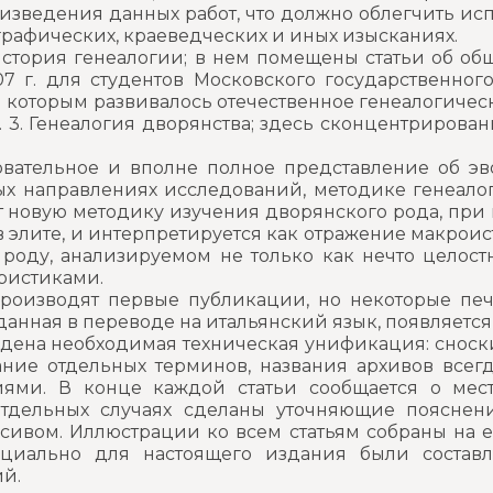
изведения данных работ, что должно облегчить ис
рафических, краеведческих и иных изысканиях.
и история генеалогии; в нем помещены статьи об об
 г. для студентов Московского государственного 
я которым развивалось отечественное генеалогичес
 3. Генеалогия дворянства; здесь сконцентрирован
довательное и вполне полное представление об э
ных направлениях исследований, методике генеалог
новую методику изучения дворянского рода, при к
 элите, и интерпретируется как отражение макрои
роду, анализируемом не только как нечто целостн
ристиками.
производят первые публикации, но некоторые печа
зданная в переводе на итальянский язык, появляется
дена необходимая техническая унификация: сноски
ние отдельных терминов, названия архивов всегд
ями. В конце каждой статьи сообщается о мест
тдельных случаях сделаны уточняющие пояснен
ивом. Иллюстрации ко всем статьям собраны на е
пециально для настоящего издания были состав
й.