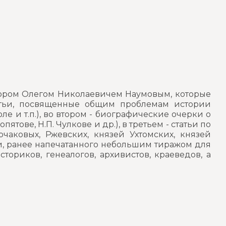
сором Олегом Николаевичем Наумовым, которые
татьи, посвященные общим проблемам истории
 и т.п.), во втором - биографические очерки о
ятове, Н.П. Чулкове и др.), в третьем - статьи по
чаковых, Ржевских, князей Ухтомских, князей
ии, ранее напечатанного небольшим тиражом для
ториков, генеалогов, архивистов, краеведов, а