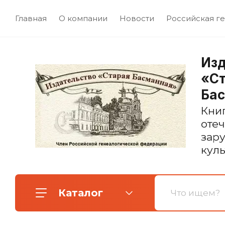
Главная
О компании
Новости
Российская ге
Изд
«С
Ба
Кни
оте
зар
кул
Каталог