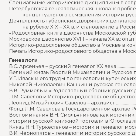
Специальные исторические дисциплины в современной Рос
Петербургская генеалогическая школа: к пробл
концептуального осмысления истории русской генеалогии
Деятельность губернских дворянских депутатс
на рубеже XIX – XX в. и становление в России нау
«Родословная книга дворянства Московской губернии»
Московское дворянство XVIII – начала XX в.: опыт и перс
Историко-родословное общество в Москве в контекст
Печать Историко-родословного общества в Москве .....
Генеалоги
В.С. Арсеньев – русский генеалог XX века ..........................
Великий князь Георгий Михайлович и Русское генеало
У.Г. Иваск и его труды по генеалогии купеческих род
Николай Николаевич Кашкин и русская генеалогия ....
В.В. Руммель и «Родословный сборник русских дворянск
Л.М. Савелов и Историко-родословное общество в Москве ....
Леонид Михайлович Савелов – архивист ............................
Фонд Л.М. Савелова в Государственном архиве Росси
Воспоминания В.Н. Смольянинова как источник
истории русской книжной торговли в Югославии в 1920-е
Князь Н.Н. Туркестанов – историк и генеалог московско
В.И. Чернопятов – генеалог и историк русского дворянства