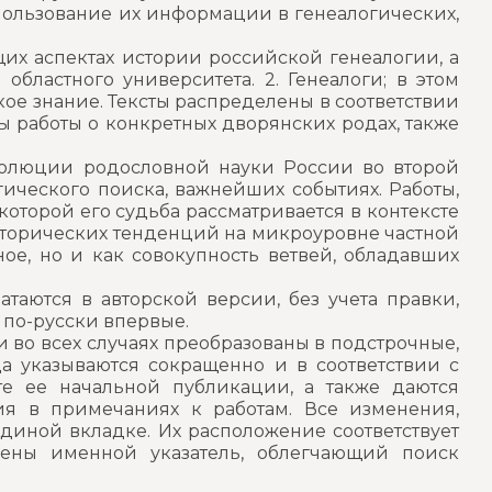
пользование их информации в генеалогических,
щих аспектах истории российской генеалогии, а
областного университета. 2. Генеалоги; в этом
кое знание. Тексты распределены в соответствии
ы работы о конкретных дворянских родах, также
волюции родословной науки России во второй
ического поиска, важнейших событиях. Работы,
оторой его судьба рассматривается в контексте
сторических тенденций на микроуровне частной
ое, но и как совокупность ветвей, обладавших
таются в авторской версии, без учета правки,
 по-русски впервые.
 во всех случаях преобразованы в подстрочные,
а указываются сокращенно и в соответствии с
е ее начальной публикации, а также даются
ия в примечаниях к работам. Все изменения,
диной вкладке. Их расположение соответствует
лены именной указатель, облегчающий поиск