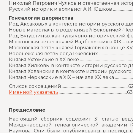
Николай Петрович Чулков и отечественная историческая на
Русский историк и архивист А.И. Юшков ..........................
Генеалогия дворянства
Род Аксаковых в контексте истории русского дворя
Новые материалы о роде князей Бековичей-Черкасс
Род Бутурлиных как культурно-исторический феноме
Московская ветвь князей Вадбольских в XIX – начале 
Московская ветвь князей Горчаковых в конце XVIII – нача
Воронежская ветвь рода Ржевских .........................................
Князья Ухтомские в XX веке ........................................................
Князья Хилковы в контексте истории русского дворянства
Князья Хованские в контексте истории русского двор
Князья Черкасские в XIX – начале XX века ........................
Список сокращений ..........................................................................
Именной указатель
...........................................................................
Предисловие
Настоящий сборник содержит 31 статью веду
Международной генеалогической академии (Ф
Наумова. Они были опубликованы в период с 