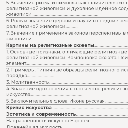
5. Значение ритма и символа как отличительных
религиозной живописи и духовное идейное со
живописи.............................................................................
6. Роль и значение церкви и науки в средние ве
религиозной живописи...............
7. Значение применения законов перспективы в
живописи...................................
Картины на религиозные сюжеты
.......................................
1. Основные признаки, отличающие религиозные
религиозной живописи. Компоновка сюжета. Пс
элемент........................................................................................
2. Примеры. Типичные образцы религиозного иску
порядка................................
3. Молитвенность....................................................................................................
4. Значение вдохновения в творчестве религиоз
искусства..............................................................
5. Заключительные слова. Икона русская....................................................
Кризис искусства
.........................................................................................
Эстетика и современность
............................................................
Направленность искусств Европы..................................................................
Древнейшая мудрость........................................................................................