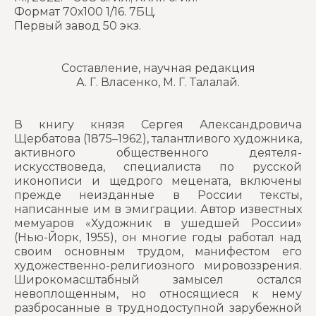
Формат 70х100 1/16. 7БЦ.
Первый завод 50 экз.
Составление, научная редакция
А. Г. Власенко, М. Г. Талалай.
В книгу князя Сергея Александровича
Щербатова (1875–1962), талантливого художника,
активного общественного деятеля-
искусствоведа, специалиста по русской
иконописи и щедрого мецената, включены
прежде неизданные в России тексты,
написанные им в эмиграции. Автор известных
мемуаров «Художник в ушедшей России»
(Нью-Йорк, 1955), он многие годы работал над
своим основным трудом, манифес­том его
художественно-религиозного мировоззрения.
Широко­масштабный замысел остался
невоплощенным, но относящиеся к нему
разбросанные в труднодоступной зарубежной