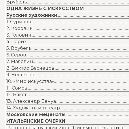
Врубель.........................................................................................................................
ОДНА ЖИЗНЬ С ИСКУССТВОМ
Русские художники
...................................................................................
1. Суриков.....................................................................................................................
2. Коровин...................................................................................................................
3. Головин....................................................................................................................
4. Рерих.........................................................................................................................
5. Врубель....................................................................................................................
6. Серов..........................................................................................................................
7. Малявин...................................................................................................................
8. Виктор Васнецов...............................................................................................
9. Нестеров..................................................................................................................
10. «Мир искусства»...............................................................................................
11. Сомов........................................................................................................................
12. Бакст.........................................................................................................................
13. Александр Бенуа..............................................................................................
14. Художники и театр..........................................................................................
Московские меценаты
.........................................................................
ИТАЛЬЯНСКИЕ ОЧЕРКИ
Распродажа русских икон. Письмо в редакцию........................................