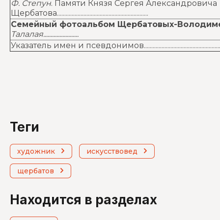
Ф. Степун
. Памяти Князя Сергея Александровича
Щербатова..............................................................
Cемейный фотоальбом Щербатовых-Володим
Талалая........................
Указатель имен и псевдонимов......................................................................
теги
художник
искусствовед
щербатов
Находится в разделах