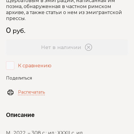
Щербатовым в эмиграции, написанная им
поэма, обнаруженная в частном римском
архиве, а также статьи о нем из эмигрантской
прессы.
0
руб.
Нет в наличии
К сравнению
Поделиться
Распечатать
Описание
М., 2022. – 308 с.: ил.; XXXII с. ил.