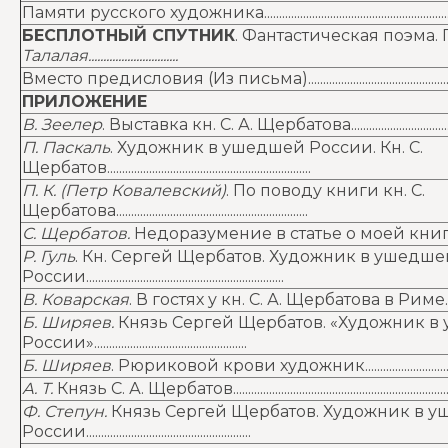
Памяти русского художника.............................................................................
БЕСПЛОТНЫЙ СПУТНИК
. Фантастическая поэма
Талалая..............................
Вместо предисловия (Из письма)...................................................................
ПРИЛОЖЕНИЕ
В. Зеелер
. Выставка кн. С. А. Щербатова...................................................
П. Паскаль
. Художник в ушедшей России. Кн. С.
Щербатов....................................................................
П. К. (Петр Ковалевский)
. По поводу книги кн. С.
Щербатова................................................................
С. Щербатов.
Недоразумение в статье о моей книге............................
Р. Гуль
. Кн. Сергей Щербатов. Художник в ушедше
России..................................................................
В. Коварская
. В гостях у кн. С. А. Щербатова в Риме.............................
Б. Ширяев.
Князь Сергей Щербатов. «Художник 
России»...................................................
Б. Ширяев
. Рюриковой крови художник..................................................
А. Т.
Князь С. А. Щербатов..................................................................................
Ф. Степун.
Князь Сергей Щербатов. Художник в 
России.......................................................