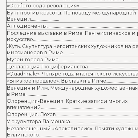
«Особого рода революция»..............................................................................
Бунт против красоты. По поводу международной 
Венеции..............................
Аплодисменты.........................................................................................................
Последние выставки в Риме. Пантеистическое и
искусство.............................................
Жуть. Скульптура негритянских художников на р
миссионеров в Риме............
Музей города Рима................................................................................................
Декларация Люциферианства.........................................................................
«Quadrinale». Четыре года итальянского искусства..................................
«Близкое прошлое». Выставки в Риме..........................................................
Венеция и Рим. Международная художественная 
в Риме.......................
Флоренция-Венеция. Краткие записи многих
впечатлений......................................................................
Флоренция. Лохов..................................................................................................
У скульптора Ла Монака......................................................................................
Незавершенный «Апокалипсис». Памяти художни
Билинского.....................................................