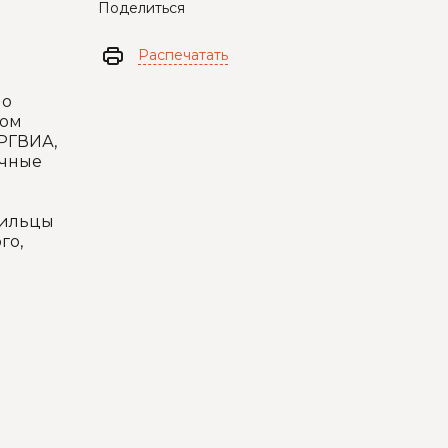
Поделиться
Распечатать
 о
ком
РГВИА,
ичные
амильцы
го,