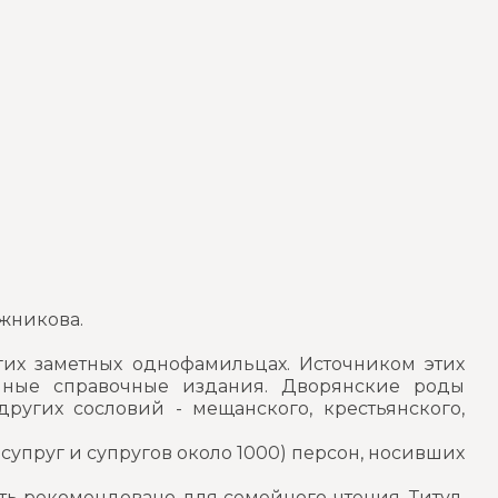
жникова.
их заметных однофамильцах. Источником этих
чные справочные издания. Дворянские роды
ругих сословий - мещанского, крестьянского,
супруг и супругов около 1000) персон, носивших
ь рекомендовано для семейного чтения. Титул,