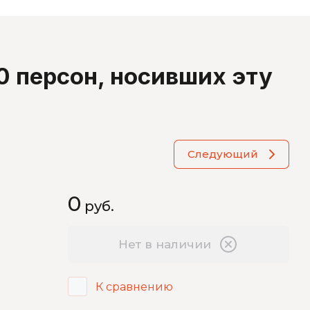
 персон, носивших эту
Следующий
0
Топ книг со скидкой 20%
руб.
Новая подборка электронных книг для
детей и взрослых со скидкой!
Нет в наличии
К сравнению