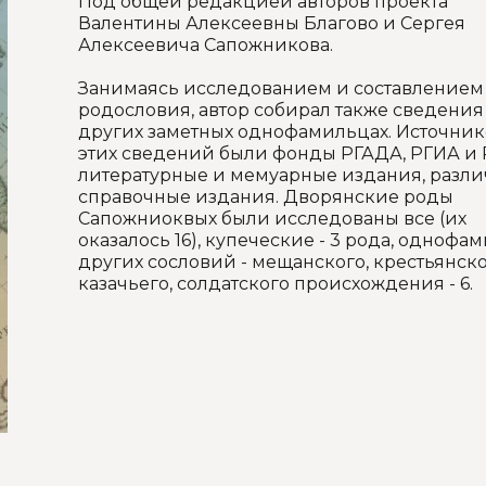
Под общей редакцией авторов проекта
Валентины Алексеевны Благово и Сергея
Алексеевича Сапожникова.
Занимаясь исследованием и составлением
родословия, автор собирал также сведения
других заметных однофамильцах. Источни
этих сведений были фонды РГАДА, РГИА и 
литературные и мемуарные издания, разл
справочные издания. Дворянские роды
Сапожниоквых были исследованы все (их
оказалось 16), купеческие - 3 рода, одноф
других сословий - мещанского, крестьянско
казачьего, солдатского происхождения - 6.