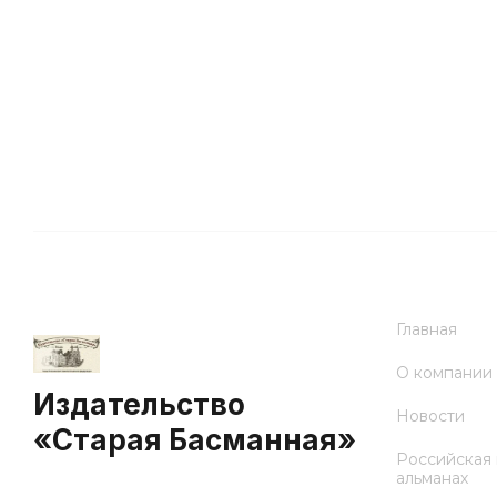
Главная
О компании
Издательство
Новости
«Старая Басманная»
Российская 
альманах