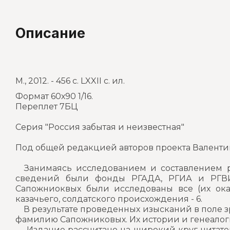
Описание
М., 2012. - 456 с. LXXII с. ил.
Формат 60х90 1/16.
Переплет 7БЦ
Серия "Россия забытая и неизвестная"
Под общей редакцией авторов проекта Валенти
Занимаясь исследованием и составлением ро
сведений были фонды РГАДА, РГИА и РГВИА
Сапожниоквых были исследованы все (их оказ
казачьего, солдатского происхождения - 6.
В результате проведенных изысканий в поле зре
фамилию Сапожниковых. Их истории и генеалоги
Издание рассчитано на широкий круг читателе