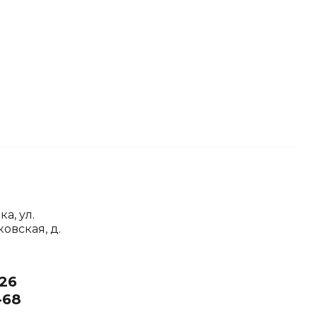
ка, ул.
вская, д.
-26
-68