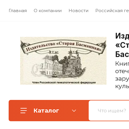
Главная
О компании
Новости
Российская ге
Изд
«С
Ба
Кни
оте
зар
кул
Каталог