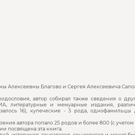
ны Алексеевны Благово и Сергея Алексеевича Сапо
дословия, автор собирал также сведения о друг
, литературные и мемуарные издания, разли
алось 16), купеческие - 3 рода, однофамильцы д
ния автора попало 25 родов и более 800 (с учетом 
и посвящена эта книга.
й, историков, генеалогов, социологов и может быт