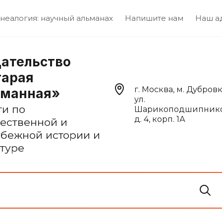
неалогия: научный альманах
Напишите нам
Наш а
ательство
тарая
г. Москва, м. Дубровк
сманная»
ул.
ги по
Шарикоподшипнико
д. 4, корп. 1А
чественной и
убежной истории и
ьтуре