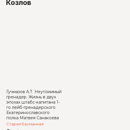
Козлов
Гучмазов А.Т. Неутомимый
гренадер. Жизнь в двух
эпохах штабс-капитана 1-
го лейб-гренадерского
Екатеринославского
полка Матвея Санакоева
Старая Басманная